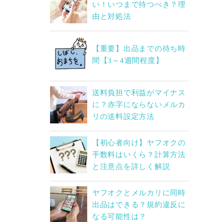
い！いつまで待つべき？理
由と対処法
【重要】出品までの待ち時
間【3～4週間程度】
送料負担で利益がマイナス
に？赤字にならないメルカ
リの送料設定方法
【初心者向け】ヤフオクの
手数料はいくら？計算方法
と注意点を詳しく解説
ヤフオクとメルカリに同時
出品はできる？規約違反に
なる可能性は？