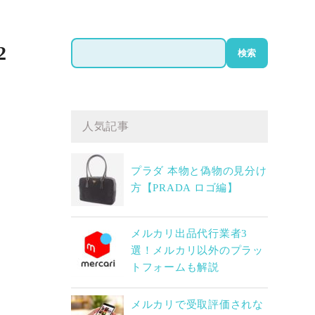
検
2
検索
索
人気記事
プラダ 本物と偽物の見分け
方【PRADA ロゴ編】
メルカリ出品代行業者3
選！メルカリ以外のプラッ
トフォームも解説
メルカリで受取評価されな