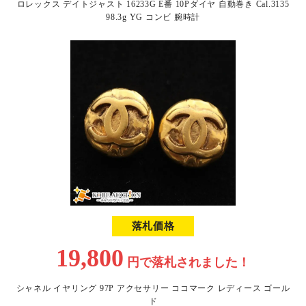
ロレックス デイトジャスト 16233G E番 10Pダイヤ 自動巻き Cal.3135
98.3g YG コンビ 腕時計
落札価格
19,800
円で
落札されました！
シャネル イヤリング 97P アクセサリー ココマーク レディース ゴール
ド