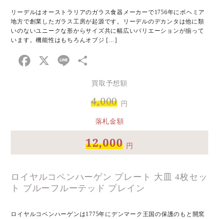
リーデルはオーストラリアのガラス食器メーカーで1756年にボヘミア
地方で創業したガラス工房が起源です。リーデルのデカンタは他に類
いのないユニークな形からサイズ共に幅広いバリエーションが揃って
います。機能性はもちろんオブジ […]
Facebook
X
Line
共
有
買取予想額
4,000
円
落札金額
12,000
円
ロイヤルコペンハーゲン プレート 大皿 4枚セッ
ト ブルーフルーテッド プレイン
ロイヤルコペンハーゲンは1775年にデンマーク王国の保護のもと開窯