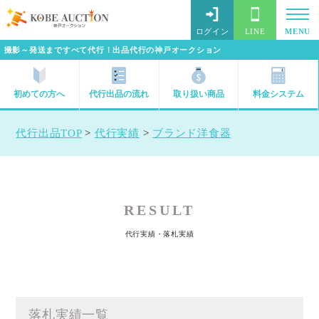
ログイン
LINE
MENU
撮影～発送まですべて代行！出品代行の神戸オークション
初めての方へ
代行出品の流れ
取り扱い商品
料金システム
代行出品TOP
>
代行実績
>
ブランド洋食器
RESULT
代行実績・落札実績
落札実績一覧