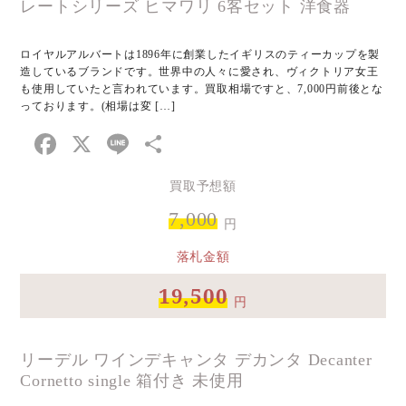
レートシリーズ ヒマワリ 6客セット 洋食器
ロイヤルアルバートは1896年に創業したイギリスのティーカップを製
造しているブランドです。世界中の人々に愛され、ヴィクトリア女王
も使用していたと言われています。買取相場ですと、7,000円前後とな
っております。(相場は変 […]
Facebook
X
Line
共
有
買取予想額
7,000
円
落札金額
19,500
円
リーデル ワインデキャンタ デカンタ Decanter
Cornetto single 箱付き 未使用