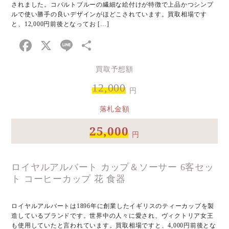
されました。コバルトブルーの繊細な絵付けが特徴で上品かつシンプ
ルで使い勝手の良いデザインがほどこされています。買取相場です
と、12,000円前後となってお […]
Facebook
X
Line
共
有
買取予想額
12,000
円
落札金額
25,000
円
ロイヤルアルバート カップ＆ソーサー 6客セッ
ト コーヒーカップ 花 食器
ロイヤルアルバートは1896年に創業したイギリスのティーカップを製
造しているブランドです。世界中の人々に愛され、ヴィクトリア女王
も使用していたと言われています。買取相場ですと、4,000円前後とな