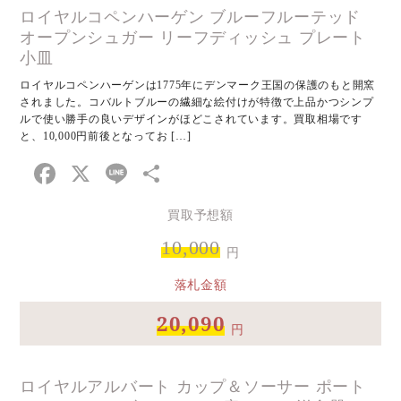
ロイヤルコペンハーゲン ブルーフルーテッド
オープンシュガー リーフディッシュ プレート
小皿
ロイヤルコペンハーゲンは1775年にデンマーク王国の保護のもと開窯
されました。コバルトブルーの繊細な絵付けが特徴で上品かつシンプ
ルで使い勝手の良いデザインがほどこされています。買取相場です
と、10,000円前後となってお […]
Facebook
X
Line
共
有
買取予想額
10,000
円
落札金額
20,090
円
ロイヤルアルバート カップ＆ソーサー ポート