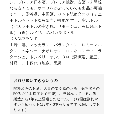
ン、プレミア日本酒、プレミア焼酎、古酒（未開栓
なら古くても、ホコリをかぶっていても出品が可能
です）、贈答品、中国酒、セット詰め合わせ（ミニ
ボトルもセットなら販売が可能です）、空ボトル
（バカラボトルの空き瓶、リモージュ、有田焼ボト
ル）（例）ルイ13世のバカラボトル
【人気ブランド】
山崎、響、マッカラン、バランタイン、レミーマル
タン、ヘネシー、ナポレオン、ロマネコンティ、ラ
ターシュ、ドンペリニオン、３M（森伊蔵、魔王、
村尾）、十四代（龍泉、黒縄）
お取り扱いできないもの
開栓済みのお酒。大量の要冷蔵のお酒（保管場所の
関係で10本程度まで可能）。液漏れしているお酒、
製造から1年以上経過したビール。（お酒は割れや
すいためセットは2本～3本程度まででお願いしてお
ります）