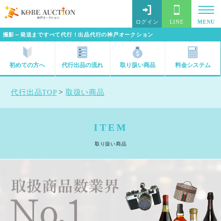
ログイン
LINE
MENU
撮影～発送まですべて代行！出品代行の神戸オークション
初めての方へ
代行出品の流れ
取り扱い商品
料金システム
代行出品TOP
>
取扱い商品
ITEM
取り扱い商品