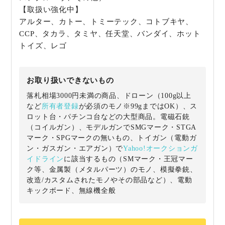
【取扱い強化中】
アルター、カトー、トミーテック、コトブキヤ、
CCP、タカラ、タミヤ、任天堂、バンダイ、ホット
トイズ、レゴ
お取り扱いできないもの
落札相場3000円未満の商品、ドローン（100g以上
など
所有者登録
が必須のモノ※99gまではOK）、ス
ロット台・パチンコ台などの大型商品。電磁石銃
（コイルガン）、モデルガンでSMGマーク・STGA
マーク・SPGマークの無いもの、トイガン（電動ガ
ン・ガスガン・エアガン）で
Yahoo!オークションガ
イドライン
に該当するもの（SMマーク・王冠マー
ク等、金属製（メタルパーツ）のモノ、模擬拳銃、
改造/カスタムされたモノやその部品など）、電動
キックボード、無線機全般