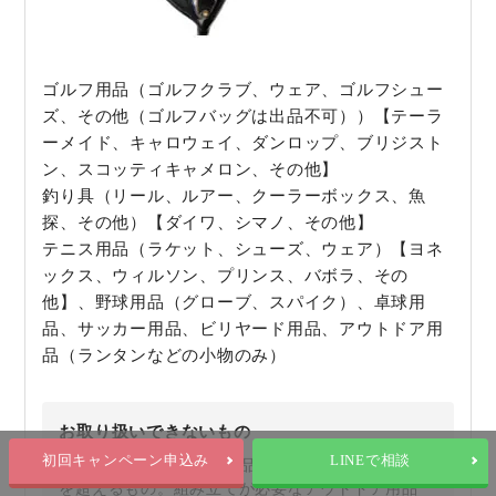
ゴルフ用品（ゴルフクラブ、ウェア、ゴルフシュー
ズ、その他（ゴルフバッグは出品不可））【テーラ
ーメイド、キャロウェイ、ダンロップ、ブリジスト
ン、スコッティキャメロン、その他】
釣り具（リール、ルアー、クーラーボックス、魚
探、その他）【ダイワ、シマノ、その他】
テニス用品（ラケット、シューズ、ウェア）【ヨネ
ックス、ウィルソン、プリンス、バボラ、その
他】、野球用品（グローブ、スパイク）、卓球用
品、サッカー用品、ビリヤード用品、アウトドア用
品（ランタンなどの小物のみ）
お取り扱いできないもの
初回キャンペーン申込み
LINEで相談
落札相場3000円未満の商品。梱包時の長辺が120cm
を超えるもの。組み立てが必要なアウトドア用品