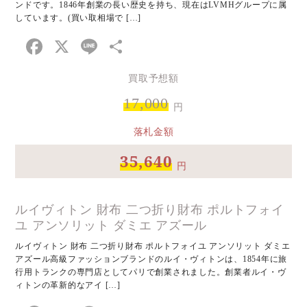
ンドです。1846年創業の長い歴史を持ち、現在はLVMHグループに属
しています。(買い取相場で […]
Facebook
X
Line
共
有
買取予想額
17,000
円
落札金額
35,640
円
ルイヴィトン 財布 二つ折り財布 ポルトフォイ
ユ アンソリット ダミエ アズール
ルイヴィトン 財布 二つ折り財布 ポルトフォイユ アンソリット ダミエ
アズール高級ファッションブランドのルイ・ヴィトンは、1854年に旅
行用トランクの専門店としてパリで創業されました。創業者ルイ・ヴ
ィトンの革新的なアイ […]