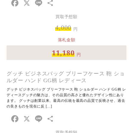
Facebook
X
Line
共
有
買取予想額
4,000
円
落札金額
11,180
円
グッチ ビジネスバッグ ブリーフケース 鞄 ショ
ルダー ハンド GG柄 レディース
グッチ ビジネスバッグ ブリーフケース 鞄 ショルダー ハンド GG柄 レ
ディースグッチの魅力は、その品質の高さと優れたデザイン性にあり
ます。 グッチは創業以来、最高の伝統を最高の品質で反映させ、過去
の良きものを現在に反 […]
Facebook
X
Line
共
有
買取予想額