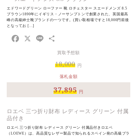
エドワードグリーン ローファー 靴 ロチェスター スエードメンズ 8.5
ブラウン1890年にイギリス・ノーサンプトンで創業された、英国最高
峰の高級紳士靴ブランドの一つです。(買い取相場ですと18,000円前後
となってお […]
Facebook
X
Line
共
有
買取予想額
18,000
円
落札金額
37,895
円
ロエベ 三つ折り財布 レディース グリーン 付属
品付き
ロエベ 三つ折り財布 レディース グリーン 付属品付きロエベ
（LOEWE）は、高品質なレザー製品で知られるスペイン発の高級ブラ