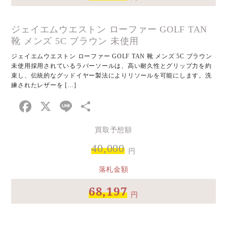
ジェイエムウエストン ローファー GOLF TAN
靴 メンズ 5C ブラウン 未使用
ジェイエムウエストン ローファー GOLF TAN 靴 メンズ 5C ブラウン
未使用採用されているラバーソールは、高い耐久性とグリップ力を約
束し、伝統的なグッドイヤー製法によりリソールを可能にします。洗
練されたレザーを […]
Facebook
X
Line
共
有
買取予想額
40,000
円
落札金額
68,197
円