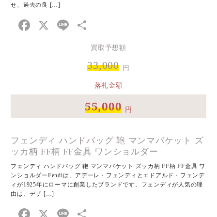
せ、過去の良 […]
Facebook
X
Line
共
有
買取予想額
33,000
円
落札金額
55,000
円
フェンディ ハンドバッグ 鞄 マンマバケット ズ
ッカ柄 FF柄 FF金具 ワンショルダー
フェンディ ハンドバッグ 鞄 マンマバケット ズッカ柄 FF柄 FF金具 ワ
ンショルダーFendiは、アデーレ・フェンディとエドアルド・フェンデ
ィが1925年にローマに創業したブランドです。フェンディが人気の理
由は、デザ […]
Facebook
X
Line
共