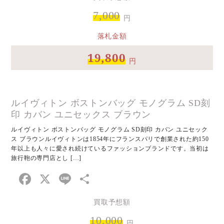
7,000
円
落札金額
19,800
円
ルイヴィトン ボストンバッグ モノグラム SD刻
印 カバン ユニセックス ブラウン
ルイヴィトン ボストンバッグ モノグラム SD刻印 カバン ユニセック
ス ブラウンルイヴィトンは1854年にフランスパリで創業された約150
年以上も人々に愛され続けているファッションブランドです。当初は
旅行鞄の専門店とし […]
Facebook
X
Line
共
有
買取予想額
10,000
円