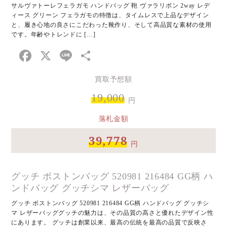
サルヴァトーレフェラガモ ハンドバッグ 鞄 ヴァラリボン 2way レデ
ィース グリーン フェラガモの特徴は、タイムレスで上品なデザイン
と、履き心地の良さにこだわった靴作り、そして高品質な素材の使用
です。年齢やトレンドに […]
Facebook
X
Line
共
有
買取予想額
19,000
円
落札金額
39,778
円
グッチ ボストンバッグ 520981 216484 GG柄 ハ
ンドバッグ グッチシマ レザーバッグ
グッチ ボストンバッグ 520981 216484 GG柄 ハンドバッグ グッチシ
マ レザーバッググッチの魅力は、その品質の高さと優れたデザイン性
にあります。 グッチは創業以来、最高の伝統を最高の品質で反映さ