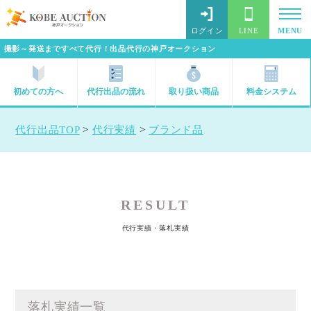
ログイン
LINE
MENU
撮影～発送まですべて代行！出品代行の神戸オークション
初めての方へ
代行出品の流れ
取り扱い商品
料金システム
代行出品TOP
>
代行実績
>
ブランド品
RESULT
代行実績・落札実績
落札実績一覧