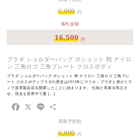
6,000
円
落札金額
16,500
円
プラダ ショルダーバッグ ポシェット 鞄 ナイロ
ン 三角ロゴ 三角プレート クロスボディ
プラダ ショルダーバッグ ポシェット 鞄 ナイロン 三角ロゴ 三角プレ
ート クロスボディプラダの歴史は1913年にマリオ・プラダと弟がミラ
ノで皮革製品店を開業したことに始まります。 伝統と革新を両立さ
せ、現在も世界中で愛 […]
Facebook
X
Line
共
有
買取予想額
6,000
円