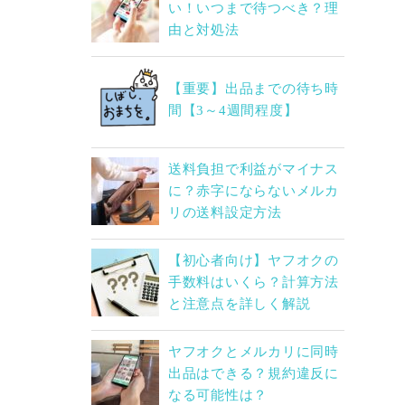
い！いつまで待つべき？理
由と対処法
【重要】出品までの待ち時
間【3～4週間程度】
送料負担で利益がマイナス
に？赤字にならないメルカ
リの送料設定方法
【初心者向け】ヤフオクの
手数料はいくら？計算方法
と注意点を詳しく解説
ヤフオクとメルカリに同時
出品はできる？規約違反に
なる可能性は？