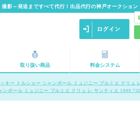
撮影～発送まですべて代行！出品代行の神戸オークション
取り扱い商品
料金システム
ッキー トルショー シャンボール ミュジニー プルミエ クリュ レ サン
ンボール ミュジニー プルミエ クリュ レ サンティエ 1999 750