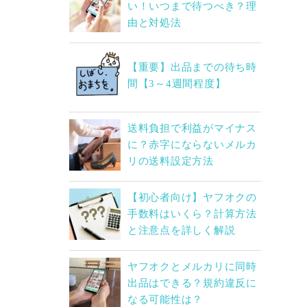
い！いつまで待つべき？理
由と対処法
【重要】出品までの待ち時
間【3～4週間程度】
送料負担で利益がマイナス
に？赤字にならないメルカ
リの送料設定方法
【初心者向け】ヤフオクの
手数料はいくら？計算方法
と注意点を詳しく解説
ヤフオクとメルカリに同時
出品はできる？規約違反に
なる可能性は？