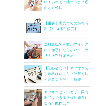
い！いつまで待つべき？理
由と対処法
【重要】出品までの待ち時
間【3～4週間程度】
送料負担で利益がマイナス
に？赤字にならないメルカ
リの送料設定方法
【初心者向け】ヤフオクの
手数料はいくら？計算方法
と注意点を詳しく解説
ヤフオクとメルカリに同時
出品はできる？規約違反に
なる可能性は？