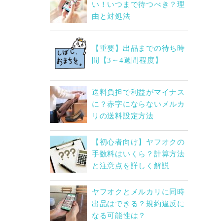
い！いつまで待つべき？理
由と対処法
【重要】出品までの待ち時
間【3～4週間程度】
送料負担で利益がマイナス
に？赤字にならないメルカ
リの送料設定方法
【初心者向け】ヤフオクの
手数料はいくら？計算方法
と注意点を詳しく解説
ヤフオクとメルカリに同時
出品はできる？規約違反に
なる可能性は？