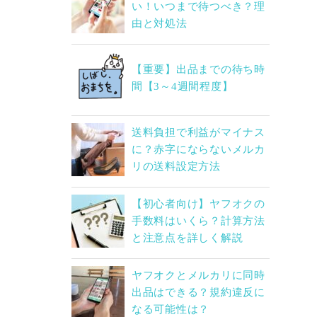
い！いつまで待つべき？理
由と対処法
【重要】出品までの待ち時
間【3～4週間程度】
送料負担で利益がマイナス
に？赤字にならないメルカ
リの送料設定方法
【初心者向け】ヤフオクの
手数料はいくら？計算方法
と注意点を詳しく解説
ヤフオクとメルカリに同時
出品はできる？規約違反に
なる可能性は？