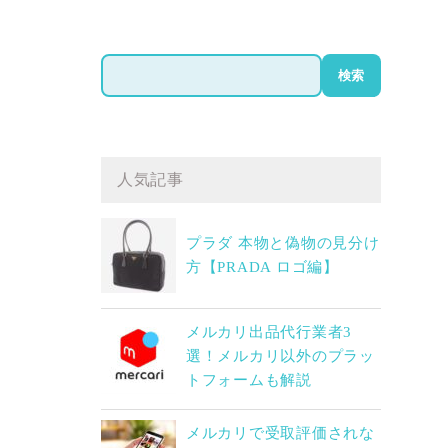
検
8
検索
索
人気記事
プラダ 本物と偽物の見分け
方【PRADA ロゴ編】
メルカリ出品代行業者3
選！メルカリ以外のプラッ
トフォームも解説
メルカリで受取評価されな