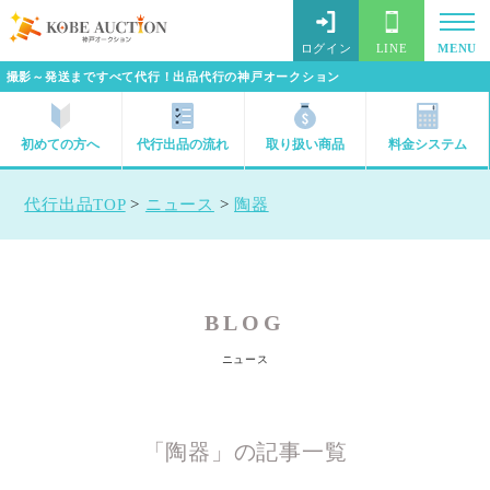
ログイン
LINE
MENU
撮影～発送まですべて代行！出品代行の神戸オークション
初めての方へ
代行出品の流れ
取り扱い商品
料金システム
代行出品TOP
>
ニュース
>
陶器
BLOG
ニュース
「陶器」の記事一覧