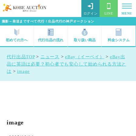
ログイン
LINE
MENU
撮影～発送まですべて代行！出品代行の神戸オークション
初めての方へ
代行出品の流れ
取り扱い商品
料金システム
代行出品TOP
>
ニュース
>
eBay（イーベイ）
>
eBay出
品に英語は必要？初心者でも安心して始められる方法と
は
>
image
image