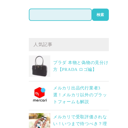
検
検索
索
人気記事
プラダ 本物と偽物の見分け
方【PRADA ロゴ編】
メルカリ出品代行業者3
選！メルカリ以外のプラッ
トフォームも解説
メルカリで受取評価されな
い！いつまで待つべき？理