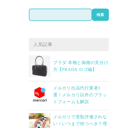
検
検索
索
人気記事
プラダ 本物と偽物の見分け
方【PRADA ロゴ編】
メルカリ出品代行業者3
選！メルカリ以外のプラッ
トフォームも解説
メルカリで受取評価されな
い！いつまで待つべき？理