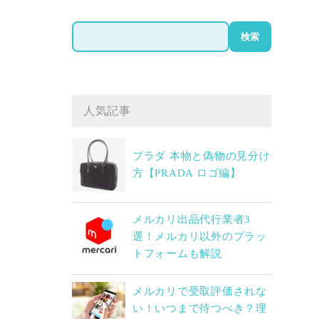
検
検索
索
人気記事
プラダ 本物と偽物の見分け
方【PRADA ロゴ編】
メルカリ出品代行業者3
選！メルカリ以外のプラッ
トフォームも解説
メルカリで受取評価されな
い！いつまで待つべき？理