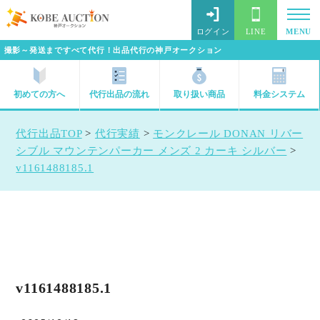
ログイン
LINE
MENU
撮影～発送まですべて代行！出品代行の神戸オークション
初めての方へ
代行出品の流れ
取り扱い商品
料金システム
代行出品TOP
>
代行実績
>
モンクレール DONAN リバー
シブル マウンテンパーカー メンズ 2 カーキ シルバー
>
v1161488185.1
v1161488185.1