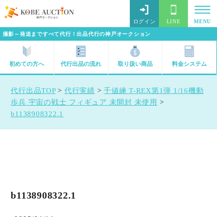
ログイン
LINE
MENU
撮影～発送まですべて代行！出品代行の神戸オークション
初めての方へ
代行出品の流れ
取り扱い商品
料金システム
代行出品TOP
>
代行実績
>
千値練 T-REX第1弾 1/16機動
歩兵 宇宙の戦士 フィギュア 未開封 未使用
>
b1138908322.1
b1138908322.1