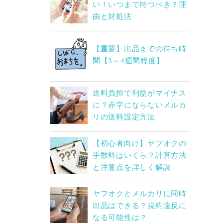
い！いつまで待つべき？理
由と対処法
【重要】出品までの待ち時
間【3～4週間程度】
送料負担で利益がマイナス
に？赤字にならないメルカ
リの送料設定方法
【初心者向け】ヤフオクの
手数料はいくら？計算方法
と注意点を詳しく解説
ヤフオクとメルカリに同時
出品はできる？規約違反に
なる可能性は？