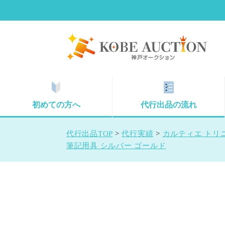
初めての方へ
代行出品の流れ
代行出品TOP
>
代行実績
>
カルティエ トリ
筆記用具 シルバー ゴールド