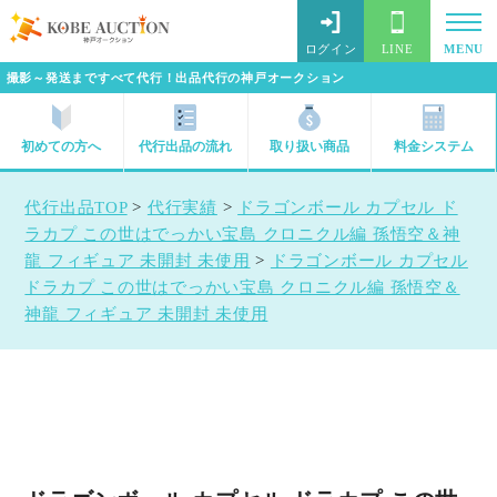
ログイン
LINE
MENU
撮影～発送まですべて代行！出品代行の神戸オークション
初めての方へ
代行出品の流れ
取り扱い商品
料金システム
代行出品TOP
>
代行実績
>
ドラゴンボール カプセル ド
ラカプ この世はでっかい宝島 クロニクル編 孫悟空＆神
龍 フィギュア 未開封 未使用
>
ドラゴンボール カプセル
ドラカプ この世はでっかい宝島 クロニクル編 孫悟空＆
神龍 フィギュア 未開封 未使用