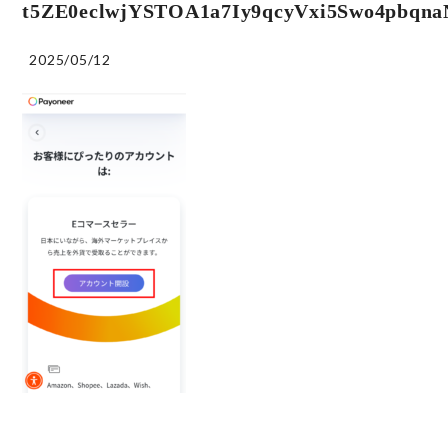
t5ZE0eclwjYSTOA1a7Iy9qcyVxi5Swo4pbq
2025/05/12