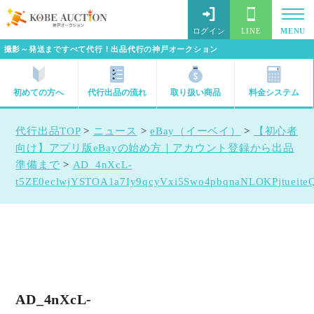
ログイン
LINE
MENU
撮影～発送まですべて代行！出品代行の神戸オークション
初めての方へ
代行出品の流れ
取り扱い商品
料金システム
代行出品TOP
>
ニュース
>
eBay（イーベイ）
>
【初心者
向け】アプリ版eBayの始め方｜アカウント登録から出品
準備まで
>
AD_4nXcL-
t5ZE0eclwjYSTOA1a7Iy9qcyVxi5Swo4pbqnaNLOKPjtueit
AD_4nXcL-