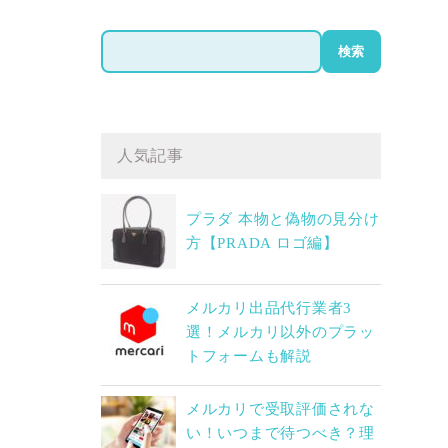
検
検索
索
人気記事
プラダ 本物と偽物の見分け
方【PRADA ロゴ編】
メルカリ出品代行業者3
選！メルカリ以外のプラッ
トフォームも解説
メルカリで受取評価されな
い！いつまで待つべき？理