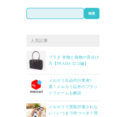
検
検索
索
人気記事
プラダ 本物と偽物の見分け
方【PRADA ロゴ編】
メルカリ出品代行業者3
選！メルカリ以外のプラッ
トフォームも解説
メルカリで受取評価されな
い！いつまで待つべき？理