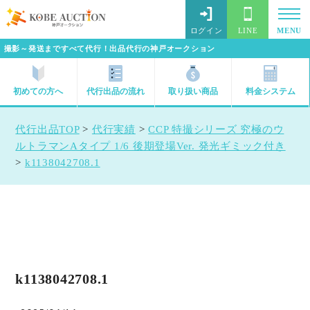
ログイン
LINE
MENU
撮影～発送まですべて代行！出品代行の神戸オークション
初めての方へ
代行出品の流れ
取り扱い商品
料金システム
代行出品TOP
>
代行実績
>
CCP 特撮シリーズ 究極のウ
ルトラマンAタイプ 1/6 後期登場Ver. 発光ギミック付き
>
k1138042708.1
k1138042708.1