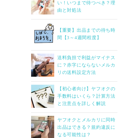
い！いつまで待つべき？理
由と対処法
【重要】出品までの待ち時
間【3～4週間程度】
送料負担で利益がマイナス
に？赤字にならないメルカ
リの送料設定方法
【初心者向け】ヤフオクの
手数料はいくら？計算方法
と注意点を詳しく解説
ヤフオクとメルカリに同時
出品はできる？規約違反に
なる可能性は？