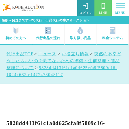
ログイン
LINE
MENU
撮影～発送まですべて代行！出品代行の神戸オークション
初めての方へ
代行出品の流れ
取り扱い商品
料金システム
代行出品TOP
>
ニュース
>
お役立ち情報
>
突然の不幸ど
うしたらいいの？慌てないための準備・生前整理・遺品
整理について
>
5828dd413f61c1a0d625cfa8f5809c16-
1024x682-e1477478048117
5828dd413f61c1a0d625cfa8f5809c16-