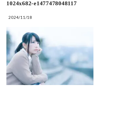
1024x682-e1477478048117
2024/11/18