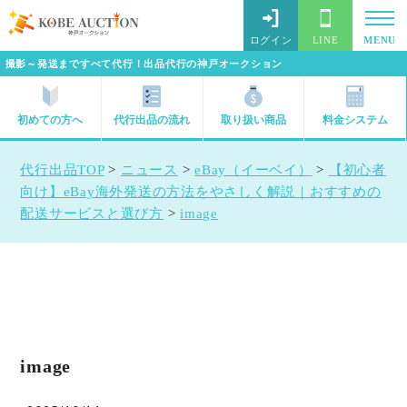
ログイン
LINE
MENU
撮影～発送まですべて代行！出品代行の神戸オークション
初めての方へ
代行出品の流れ
取り扱い商品
料金システム
代行出品TOP
>
ニュース
>
eBay（イーベイ）
>
【初心者
向け】eBay海外発送の方法をやさしく解説｜おすすめの
配送サービスと選び方
>
image
image