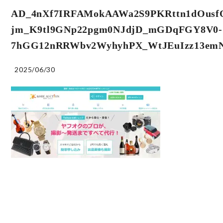
AD_4nXf7IRFAMokAAWa2S9PKRttn1dOusf
jm_K9tl9GNp22pgm0NJdjD_mGDqFGY8V0-
7hGG12nRRWbv2WyhyhPX_WtJEuIzz13em
2025/06/30