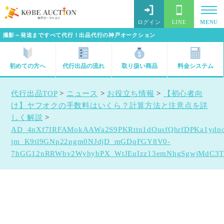
ログイン
LINE
MENU
撮影～発送まですべて代行！出品代行の神戸オークション
初めての方へ
代行出品の流れ
取り扱い商品
料金システム
代行出品TOP
>
ニュース
>
お役立ち情報
>
【初心者向
け】ヤフオクの手数料はいくら？計算方法と注意点を詳
しく解説
>
AD_4nXf7IRFAMokAAWa2S9PKRttn1dOusfQhrfDPKa1ydn
jm_K9tl9GNp22pgm0NJdjD_mGDqFGY8V0-
7hGG12nRRWbv2WyhyhPX_WtJEuIzz13emNhgSgwjMdC3T