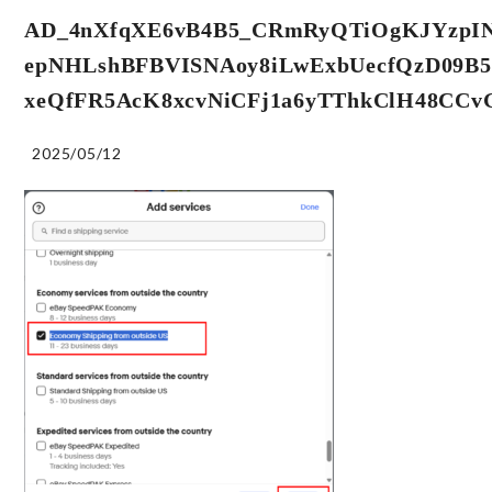
AD_4nXfqXE6vB4B5_CRmRyQTiOgKJYzpIN
epNHLshBFBVISNAoy8iLwExbUecfQzD09B
xeQfFR5AcK8xcvNiCFj1a6yTThkClH48CC
2025/05/12