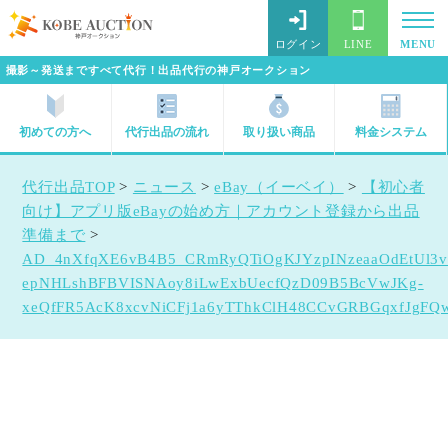
ログイン
LINE
MENU
撮影～発送まですべて代行！出品代行の神戸オークション
初めての方へ
代行出品の流れ
取り扱い商品
料金システム
代行出品TOP
>
ニュース
>
eBay（イーベイ）
>
【初心者
向け】アプリ版eBayの始め方｜アカウント登録から出品
準備まで
>
AD_4nXfqXE6vB4B5_CRmRyQTiOgKJYzpINzeaaOdEtUl3v
epNHLshBFBVISNAoy8iLwExbUecfQzD09B5BcVwJKg-
xeQfFR5AcK8xcvNiCFj1a6yTThkClH48CCvGRBGqxfJgFQ