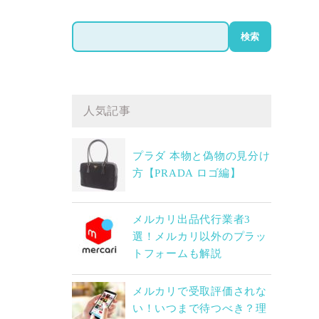
検
検索
索
人気記事
プラダ 本物と偽物の見分け
方【PRADA ロゴ編】
メルカリ出品代行業者3
選！メルカリ以外のプラッ
トフォームも解説
メルカリで受取評価されな
い！いつまで待つべき？理