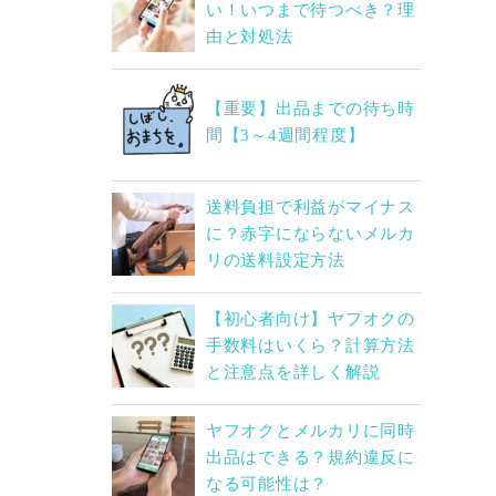
い！いつまで待つべき？理
由と対処法
【重要】出品までの待ち時
間【3～4週間程度】
送料負担で利益がマイナス
に？赤字にならないメルカ
リの送料設定方法
【初心者向け】ヤフオクの
手数料はいくら？計算方法
と注意点を詳しく解説
ヤフオクとメルカリに同時
出品はできる？規約違反に
なる可能性は？