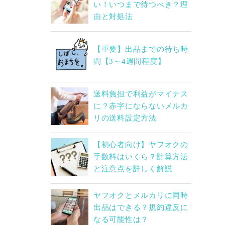
い！いつまで待つべき？理
由と対処法
【重要】出品までの待ち時
間【3～4週間程度】
送料負担で利益がマイナス
に？赤字にならないメルカ
リの送料設定方法
【初心者向け】ヤフオクの
手数料はいくら？計算方法
と注意点を詳しく解説
ヤフオクとメルカリに同時
出品はできる？規約違反に
なる可能性は？