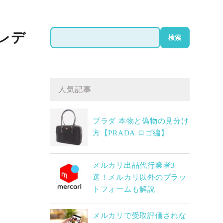
検
 レデ
検索
索
人気記事
プラダ 本物と偽物の見分け
方【PRADA ロゴ編】
メルカリ出品代行業者3
選！メルカリ以外のプラッ
トフォームも解説
メルカリで受取評価されな