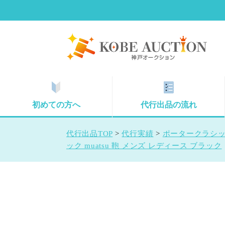
初めての方へ
代行出品の流れ
代行出品TOP
>
代行実績
>
ポータークラシック
ック muatsu 鞄 メンズ レディース ブラック