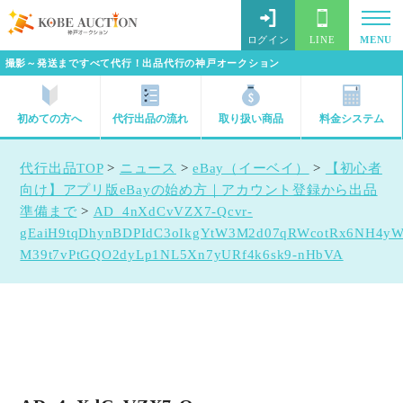
ログイン
LINE
MENU
撮影～発送まですべて代行！出品代行の神戸オークション
初めての方へ
代行出品の流れ
取り扱い商品
料金システム
代行出品TOP
>
ニュース
>
eBay（イーベイ）
>
【初心者
向け】アプリ版eBayの始め方｜アカウント登録から出品
準備まで
>
AD_4nXdCvVZX7-Qcvr-
gEaiH9tqDhynBDPIdC3oIkgYtW3M2d07qRWcotRx6NH4y
M39t7vPtGQO2dyLp1NL5Xn7yURf4k6sk9-nHbVA