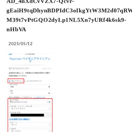
AD_4nXdCvVZX7-Qcvr-
gEaiH9tqDhynBDPIdC3oIkgYtW3M2d07qR
M39t7vPtGQO2dyLp1NL5Xn7yURf4k6sk9-
nHbVA
2025/05/12