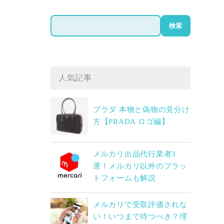
検
検索
索
人気記事
プラダ 本物と偽物の見分け
方【PRADA ロゴ編】
メルカリ出品代行業者3
選！メルカリ以外のプラッ
トフォームも解説
メルカリで受取評価されな
い！いつまで待つべき？理