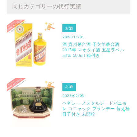
同じカテゴリーの代行実績
お酒
2023/11/01
酒 貴州茅台酒 干支羊茅台酒
2015年 マオタイ酒 五星ラベル
53％ 500ml 箱付き
お酒
2023/02/03
ヘネシー ノスタルジードバニョ
レ コニャック ブランデー 替え栓
冊子付き 未開栓