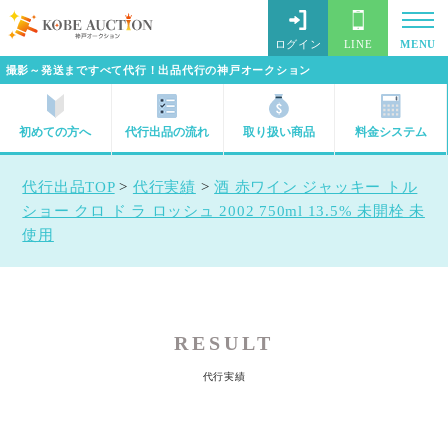
ログイン
LINE
MENU
撮影～発送まですべて代行！出品代行の神戸オークション
初めての方へ
代行出品の流れ
取り扱い商品
料金システム
代行出品TOP
>
代行実績
>
酒 赤ワイン ジャッキー トル
ショー クロ ド ラ ロッシュ 2002 750ml 13.5% 未開栓 未
使用
RESULT
代行実績