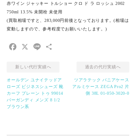
赤ワイン ジャッキー トルショー クロ ド ラ ロッシュ 2002
750ml 13.5% 未開栓 未使用
(買取相場ですと、283,000円前後となっております。(相場は
変動しますので、参考程度でお願いいたします。)
Facebook
X
Line
共
有
新しい代行実績へ
過去の代行実績へ
オールデン ユナイテッドア
ツアラテック パニアケース
ローズ ビジネスシューズ 靴
アルミケース ZEGA Pro2 片
カーフ プレーン トゥ 99014
側 38L 01-050-3020-0
バーガンディ メンズ 8 1/2
ブラウン系