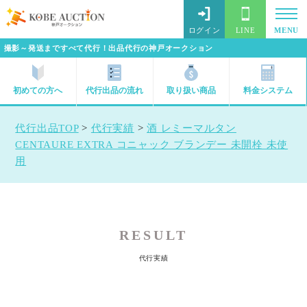
ログイン
LINE
MENU
撮影～発送まですべて代行！出品代行の神戸オークション
初めての方へ
代行出品の流れ
取り扱い商品
料金システム
代行出品TOP
>
代行実績
>
酒 レミーマルタン
CENTAURE EXTRA コニャック ブランデー 未開栓 未使
用
RESULT
代行実績