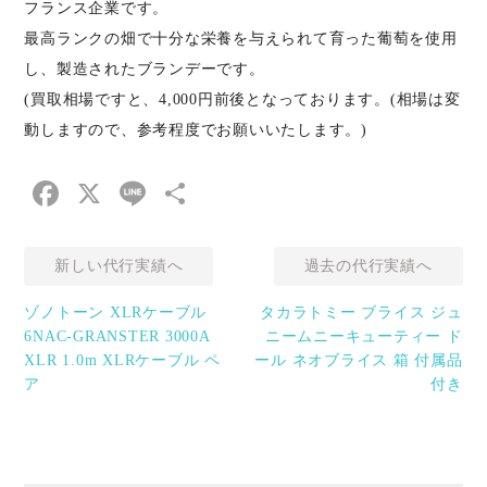
フランス企業です。
最高ランクの畑で十分な栄養を与えられて育った葡萄を使用
し、製造されたブランデーです。
(買取相場ですと、4,000円前後となっております。(相場は変
動しますので、参考程度でお願いいたします。)
Facebook
X
Line
共
有
新しい代行実績へ
過去の代行実績へ
ゾノトーン XLRケーブル
タカラトミー ブライス ジュ
6NAC-GRANSTER 3000Α
ニームニーキューティー ド
XLR 1.0m XLRケーブル ペ
ール ネオブライス 箱 付属品
ア
付き