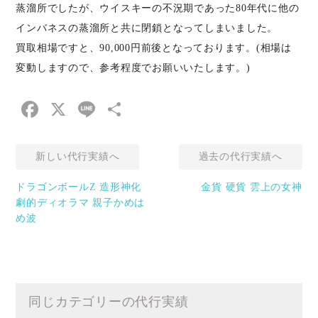
蒸溜所でしたが、ウイスキーの不況期であった80年代に他の
インバネスの蒸溜所と共に閉鎖となってしまいました。
買取相場ですと、90,000円前後となっております。(相場は
変動しますので、参考程度でお願いいたします。)
Facebook
X
Line
共
有
新しい代行実績へ
過去の代行実績へ
ドラゴンボールZ 造形神化
金貨 硬貨 雲上の女神
劇的ディオラマ 親子かめは
め波
同じカテゴリーの代行実績