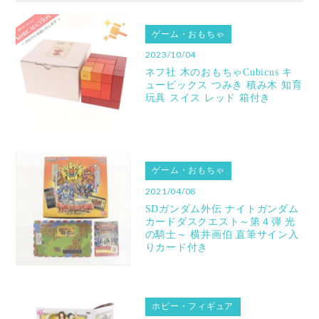
ゲーム・おもちゃ
2023/10/04
ネフ社 木のおもちゃCubicus キ
ュービックス つみき 積み木 知育
玩具 スイス レッド 箱付き
ゲーム・おもちゃ
2021/04/08
SDガンダム外伝 ナイトガンダム
カードダスクエスト～第４弾 光
の騎士～ 横井画伯 直筆サイン入
りカード付き
ホビー・フィギュア