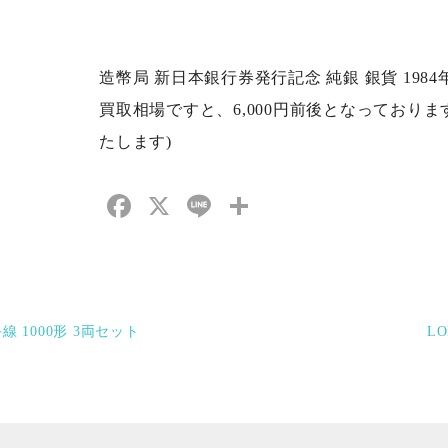
造幣局 新日本銀行券発行記念 純銀 銀貨 1984年
買取相場ですと、6,000円前後となっており
たします)
Facebook
X
Line
共
有
 1000形 3両セット
L