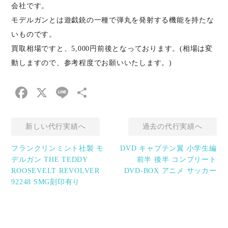
会社です。
モデルガンとは遊戯銃の一種で弾丸を発射する機能を持たな
いものです。
買取相場ですと、5,000円前後となっております。(相場は変
動しますので、参考程度でお願いいたします。)
Facebook
X
Line
共
有
新しい代行実績へ
過去の代行実績へ
フランクリンミント社製 モ
DVD キャプテン翼 小学生編
デルガン THE TEDDY
前半 後半 コンプリート
ROOSEVELT REVOLVER
DVD-BOX アニメ サッカー
92248 SMG刻印有り