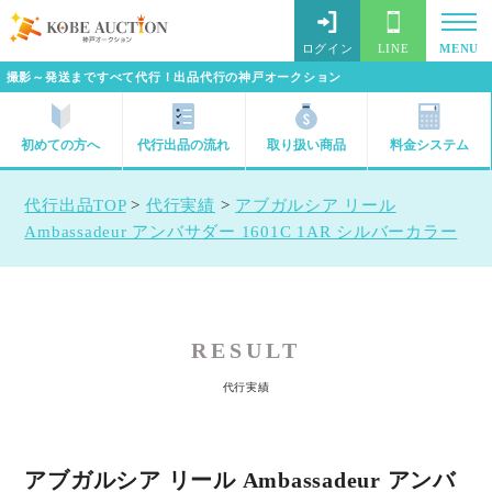
ログイン
LINE
MENU
撮影～発送まですべて代行！出品代行の神戸オークション
初めての方へ
代行出品の流れ
取り扱い商品
料金システム
代行出品TOP
>
代行実績
>
アブガルシア リール
Ambassadeur アンバサダー 1601C 1AR シルバーカラー
RESULT
代行実績
アブガルシア リール Ambassadeur アンバ