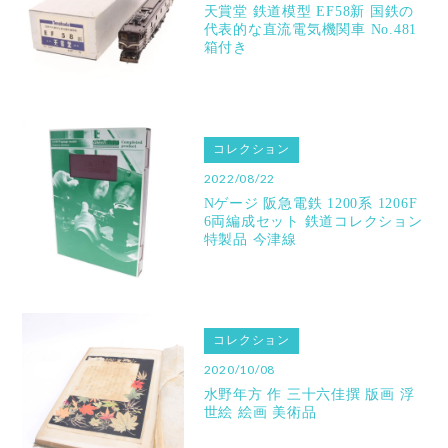
天賞堂 鉄道模型 EF58新 国鉄の
代表的な直流電気機関車 No.481
箱付き
コレクション
2022/08/22
Nゲージ 阪急電鉄 1200系 1206F
6両編成セット 鉄道コレクション
特製品 今津線
コレクション
2020/10/08
水野年方 作 三十六佳撰 版画 浮
世絵 絵画 美術品