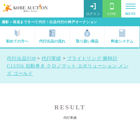
ログイン
LINE
MENU
撮影～発送まですべて代行！出品代行の神戸オークション
初めての方へ
代行出品の流れ
取り扱い商品
料金システム
代行出品TOP
>
代行実績
>
ブライトリング 腕時計
C13356 自動巻き クロノマット エボリューション メン
ズ ゴールド
RESULT
代行実績