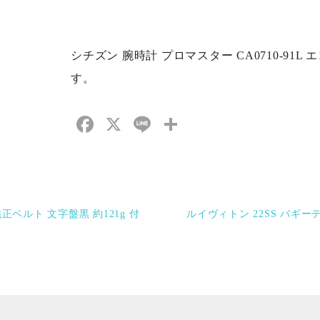
シチズン 腕時計 プロマスター CA0710-91
す。
Facebook
X
Line
共
有
純正ベルト 文字盤黒 約121g 付
ルイヴィトン 22SS バギ