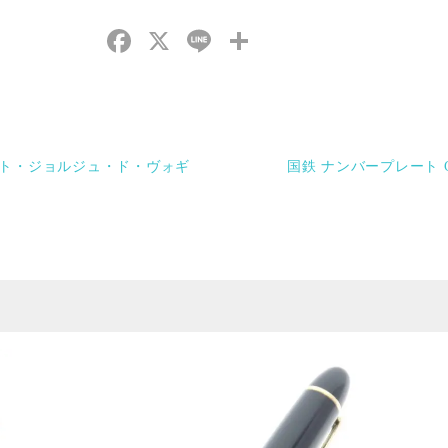
Facebook
X
Line
共
有
978年 コント・ジョルジュ・ド・ヴォギ
国鉄 ナンバープレート C61