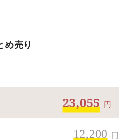
まとめ売り
23,055
円
12,200
円