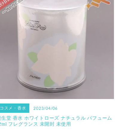
コスメ・香水
2023/04/06
資生堂 香水 ホワイトローズ ナチュラル パフューム
32ml フレグランス 未開封 未使用