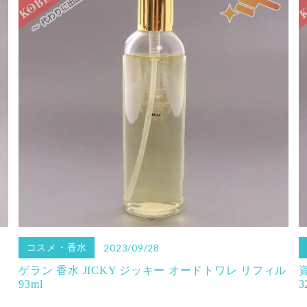
コスメ・香水
2023/09/28
ゲラン 香水 JICKY ジッキー オードトワレ リフィル
93ml