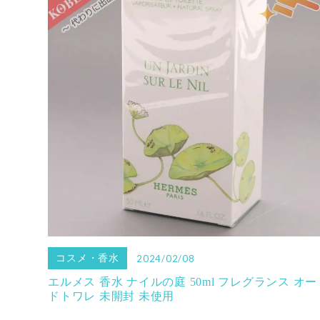
コスメ・香水
2024/02/08
エルメス 香水 ナイルの庭 50ml フレグランス オー
ドトワレ 未開封 未使用