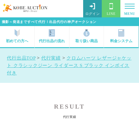
ログイン
LINE
MENU
撮影～発送まですべて代行！出品代行の神戸オークション
初めての方へ
代行出品の流れ
取り扱い商品
料金システム
代行出品TOP
>
代行実績
>
クロムハーツ レザージャケッ
ト クラシックジーン ライダース S ブラック インボイス
付き
RESULT
代行実績