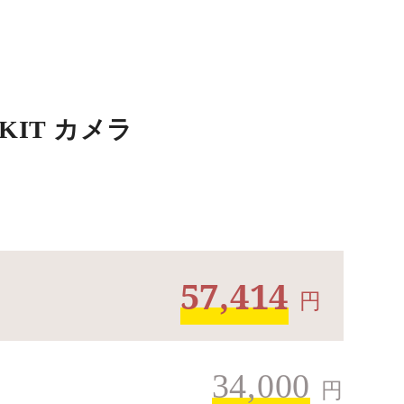
 KIT カメラ
57,414
円
34,000
円