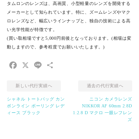
タムロンのレンズは、高画質、小型軽量のレンズを開発する
メーカーとして知られています。特に、ズームレンズやマク
ロレンズなど、幅広いラインナップと、独自の技術による高
い光学性能が特徴です。
(買い取相場ですと5,000円前後となっております。(相場は変
動しますので、参考程度でお願いいたします。)
Facebook
X
Line
共
有
新しい代行実績へ
過去の代行実績へ
シャネル トートバッグ カン
ニコン カメラレンズ
ボンライン ボーリング レデ
NIKKOR AF 60mm 2.8D
ィース ブラック
1:2.8 D マクロ 一眼レフレン
ズ