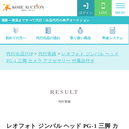
ログイン
LINE
MENU
撮影～発送まですべて代行！出品代行の神戸オークション
初めての方へ
代行出品の流れ
取り扱い商品
料金システム
代行出品TOP
>
代行実績
>
レオフォト ジンバル ヘッド
PG-1 三脚 カメラ アクセサリー 付属品付き
RESULT
代行実績
レオフォト ジンバル ヘッド PG-1 三脚 カ