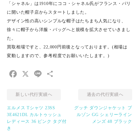
「シャネル」は1910年にココ・シャネル氏がフランス・パリ
に開いた帽子店からスタートしました。
デザイン性の高いシンプルな帽子はたちまち人気になり、
徐々に帽子から洋服・バッグへと規模を拡大させていきまし
た。
買取相場ですと、22,000円前後となっております。(相場は
変動しますので、参考程度でお願いいたします。)
Facebook
X
Line
共
有
新しい代行実績へ
過去の代行実績へ
エルメス Tシャツ 23SS
グッチ ダウンジャケット ブ
3E4621DL カルトゥッシュ
ルゾン GG シェリーライン
レディース 36 ピンク タグ付
メンズ 48 ブラック
き