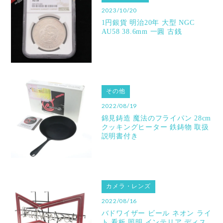
2023/10/20
1円銀貨 明治20年 大型 NGC
AU58 38.6mm 一圓 古銭
その他
2022/08/19
錦見鋳造 魔法のフライパン 28cm
クッキングヒーター 鉄鋳物 取扱
説明書付き
カメラ・レンズ
2022/08/16
バドワイザー ビール ネオン ライ
ト 看板 照明 インテリア ディス